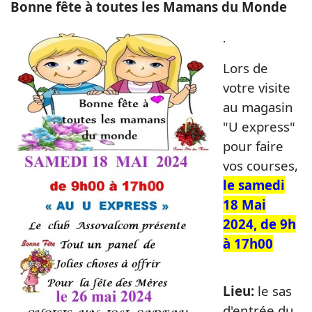
Bonne fête à toutes les Mamans du Monde
.
L
ors de
votre visite
au magasin
"U express"
pour faire
vos courses,
le samedi
18 Mai
2024, de 9h
à 17h00
Lieu:
le sas
d'entrée du