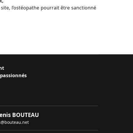
t,
 site, l’ostéopathe pourrait être sanctionné
nt
s passionnés
 Denis BOUTEAU
is@bouteau.net