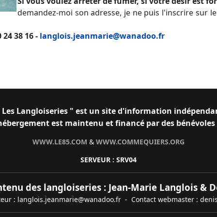
Si vous voulez arrêter de fumer, si votre désir est for
demandez-moi son adresse, je ne puis l'inscrire sur le
 24 38 16 -
langlois.jeanmarie@wanadoo.fr
"
Les Langloiseries " est un site d'information indépenda
l'hébergement est maintenu et financé par des bénévole
WWW.LE85.COM
&
WWW.COMMEQUIERS.ORG
SERVEUR : SRV04
ntenu des langloiseries : Jean-Marie Langlois &
teur : langlois.jeanmarie@wanadoo.fr - Contact webmaster : den