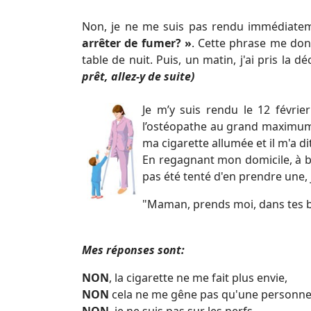
Non, je ne me suis pas rendu immédiateme
arrêter de fumer? »
. Cette phrase me donn
table de nuit. Puis, un matin, j'ai pris la 
prêt, allez-y de
suite)
Je m’y suis rendu le 12 févrie
l’ostéopathe au grand maximum 
ma cigarette allumée et il m'a di
En regagnant mon domicile, à bor
pas été tenté d'en prendre une, j
"Maman, prends moi, dans tes b
Mes réponses sont:
NON
, la cigarette ne me fait plus envie,
NON
cela ne me gêne pas qu'une personne