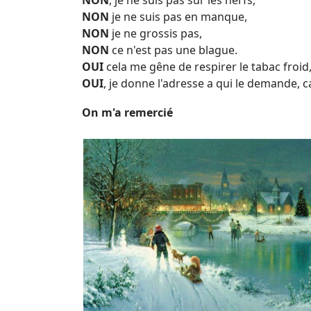
NON
, je ne suis pas sur les nerfs,
NON
je ne suis pas en manque,
NON
je ne grossis pas,
NON
ce n'est pas une blague.
OUI
cela me gêne de respirer le tabac froid
OUI
, je donne l'adresse a qui le demande, ca
On m'a remercié