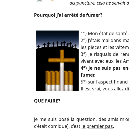
acupuncture, cela ne servait à
Pourquoi j'ai arrêté de fumer?
1°) Mon état de santé,
2°) J'étais mal dans ma
les pièces et les vêtem
3°) je risquais de re
vivant avec eux, les Am
4°) je ne suis pas e
fumer.
5°) sur l'aspect finan
Il est vrai, vous allez d
QUE FAIRE?
Je me suis posé la question, des amis m'o
c'était comique), c’est
le premier pas
.